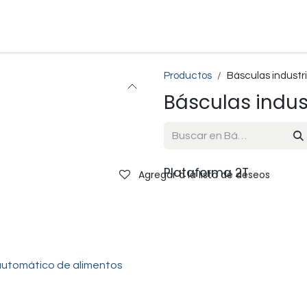
o
Empresa
Servicio
Productos
Bolsa de Trabajo
Servi
Productos
Básculas industr
Básculas indus
Plataforma 2T
Agregar a la lista de deseos
utomático de alimentos