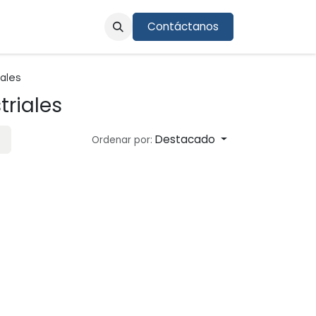
Contáctanos
cio en línea
iales
triales
Destacado
Ordenar por: