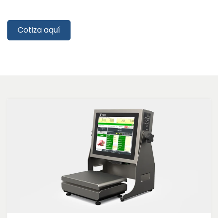
​​
Cotiza aquí