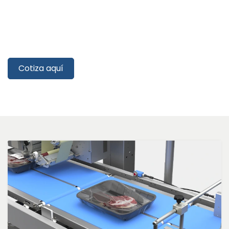
​​
Cotiza aquí