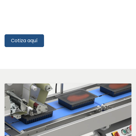
​​
Cotiza aquí