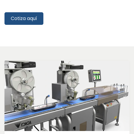
​​
Cotiza aquí