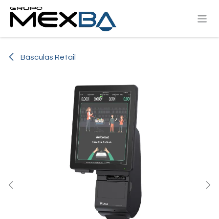
Ir al contenido
Básculas Retail