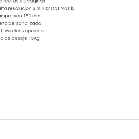
directas x 3 páginas
alta resolución 32s 202 Dot Matrix
 impresión 150 mm
eta personalizada
, Wireless opcional
a de pesaje 15Kg