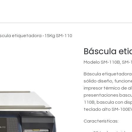
o
Empresa
Servicio
Productos
Bolsa de Trabajo
Servi
scula etiquetadora -15Kg SM-110
Báscula eti
Modelo SM-110B, SM-
Báscula etiquetadora d
sólido diseño, funcio
impresor térmico de al
presentaciones bascu
110B, bascula con disp
teclado alto SM-100E
Características: