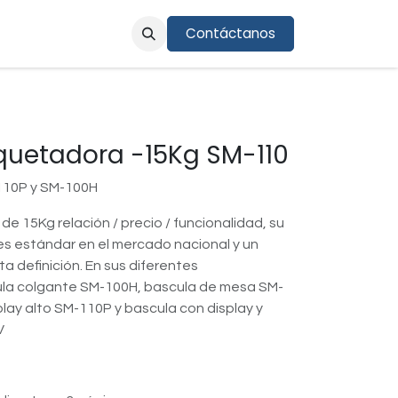
Contáctanos
cio en línea
quetadora -15Kg SM-110
110P y SM-100H
e 15Kg relación / precio / funcionalidad, su
nes estándar en el mercado nacional y un
ta definición. En sus diferentes
la colgante SM-100H, bascula de mesa SM-
lay alto SM-110P y bascula con display y
V