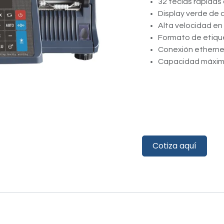
32 teclas rápidas 
Display verde de 
Alta velocidad en
Formato de etiqu
Conexión ethernet
Capacidad máxim
​​
Cotiza aquí